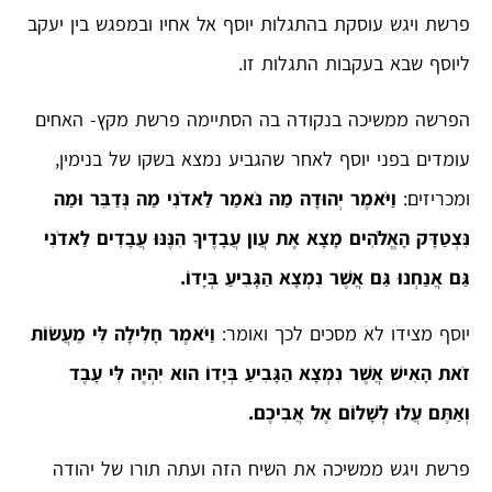
פרשת ויגש עוסקת בהתגלות יוסף אל אחיו ובמפגש בין יעקב
ליוסף שבא בעקבות התגלות זו.
הפרשה ממשיכה בנקודה בה הסתיימה פרשת מקץ- האחים
עומדים בפני יוסף לאחר שהגביע נמצא בשקו של בנימין,
ומכריזים:
וַיֹּאמֶר יְהוּדָה מַה נֹּאמַר לַאדֹנִי מַה נְּדַבֵּר וּמַה
נִּצְטַדָּק הָאֱלֹהִים מָצָא אֶת עֲוֺן עֲבָדֶיךָ הִנֶּנּוּ עֲבָדִים לַאדֹנִי
גַּם אֲנַחְנוּ גַּם אֲשֶׁר נִמְצָא הַגָּבִיעַ בְּיָדוֹ.
יוסף מצידו לא מסכים לכך ואומר:
וַיֹּאמֶר חָלִילָה לִּי מֵעֲשׂוֹת
זֹאת הָאִישׁ אֲשֶׁר נִמְצָא הַגָּבִיעַ בְּיָדוֹ הוּא יִהְיֶה לִּי עָבֶד
וְאַתֶּם עֲלוּ לְשָׁלוֹם אֶל אֲבִיכֶם.
פרשת ויגש ממשיכה את השיח הזה ועתה תורו של יהודה