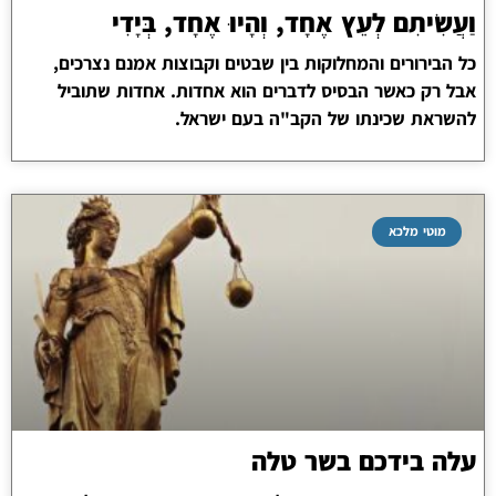
וַעֲשִׂיתִם לְעֵץ אֶחָד, וְהָיוּ אֶחָד, בְּיָדִי
כל הבירורים והמחלוקות בין שבטים וקבוצות אמנם נצרכים,
אבל רק כאשר הבסיס לדברים הוא אחדות. אחדות שתוביל
להשראת שכינתו של הקב"ה בעם ישראל.
מוטי מלכא
עלה בידכם בשר טלה