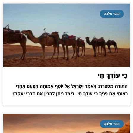
מוטי מלכא
כִּי עוֹדְךָ חָי
התורה מספרת: וַיֹּאמֶר יִשְׂרָאֵל אֶל יוֹסֵף אָמוּתָה הַפָּעַם אַחֲרֵי
רְאוֹתִי אֶת פָּנֶיךָ כִּי עוֹדְךָ חָי- כיצד ניתן להבין את דברי יעקב?
מוטי מלכא