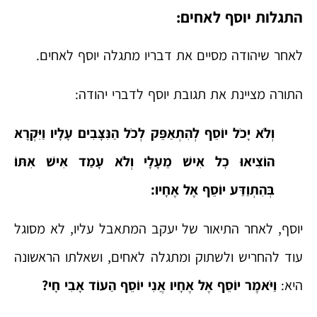
התגלות יוסף לאחים:
לאחר שיהודה מסיים את דבריו מתגלה יוסף לאחים.
התורה מציינת את תגובת יוסף לדברי יהודה:
וְלֹא יָכֹל יוֹסֵף לְהִתְאַפֵּק לְכֹל הַנִּצָּבִים עָלָיו וַיִּקְרָא
הוֹצִיאוּ כׇל אִישׁ מֵעָלָי וְלֹא עָמַד אִישׁ אִתּוֹ
בְּהִתְוַדַּע יוֹסֵף אֶל אֶחָיו:
יוסף, לאחר התיאור של יעקב המתאבל עליו, לא מסוגל
עוד להחריש ולשתוק ומתגלה לאחים, ושאלתו הראשונה
היא:
וַיֹּאמֶר יוֹסֵף אֶל אֶחָיו אֲנִי יוֹסֵף הַעוֹד אָבִי חָי?