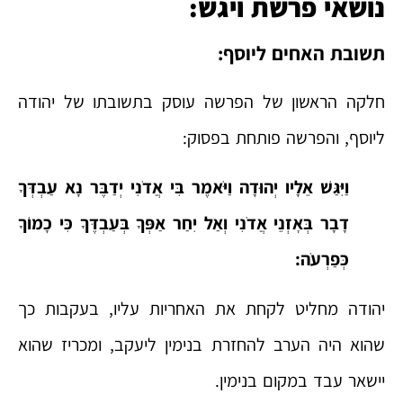
נושאי פרשת ויגש:
תשובת האחים ליוסף:
חלקה הראשון של הפרשה עוסק בתשובתו של יהודה
ליוסף, והפרשה פותחת בפסוק:
וַיִּגַּשׁ אֵלָיו יְהוּדָה וַיֹּאמֶר בִּי אֲדֹנִי יְדַבֶּר נָא עַבְדְּךָ
דָבָר בְּאׇזְנֵי אֲדֹנִי וְאַל יִחַר אַפְּךָ בְּעַבְדֶּךָ כִּי כָמוֹךָ
כְּפַרְעֹה:
יהודה מחליט לקחת את האחריות עליו, בעקבות כך
שהוא היה הערב להחזרת בנימין ליעקב, ומכריז שהוא
יישאר עבד במקום בנימין.