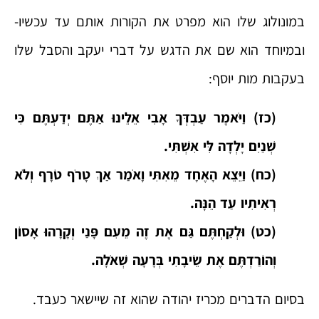
במונולוג שלו הוא מפרט את הקורות אותם עד עכשיו-
ובמיוחד הוא שם את הדגש על דברי יעקב והסבל שלו
בעקבות מות יוסף:
(כז) וַיֹּאמֶר עַבְדְּךָ אָבִי אֵלֵינוּ אַתֶּם יְדַעְתֶּם כִּי
שְׁנַיִם יָלְדָה לִּי אִשְׁתִּי.
(כח) וַיֵּצֵא הָאֶחָד מֵאִתִּי וָאֹמַר אַךְ טָרֹף טֹרָף וְלֹא
רְאִיתִיו עַד הֵנָּה.
(כט) וּלְקַחְתֶּם גַּם אֶת זֶה מֵעִם פָּנַי וְקָרָהוּ אָסוֹן
וְהוֹרַדְתֶּם אֶת שֵׂיבָתִי בְּרָעָה שְׁאֹלָה.
בסיום הדברים מכריז יהודה שהוא זה שיישאר כעבד.