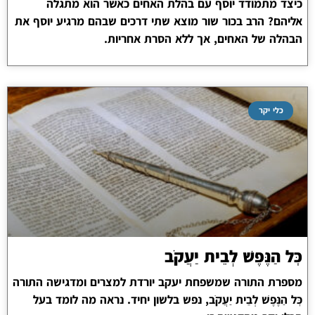
כיצד מתמודד יוסף עם בהלת האחים כאשר הוא מתגלה
אליהם? הרב בכור שור מוצא שתי דרכים שבהם מרגיע יוסף את
הבהלה של האחים, אך ללא הסרת אחריות.
כלי יקר
כׇּל הַנֶּפֶשׁ לְבֵית יַעֲקֹב
מספרת התורה שמשפחת יעקב יורדת למצרים ומדגישה התורה
כׇּל הַנֶּפֶשׁ לְבֵית יַעֲקֹב, נפש בלשון יחיד. נראה מה לומד בעל