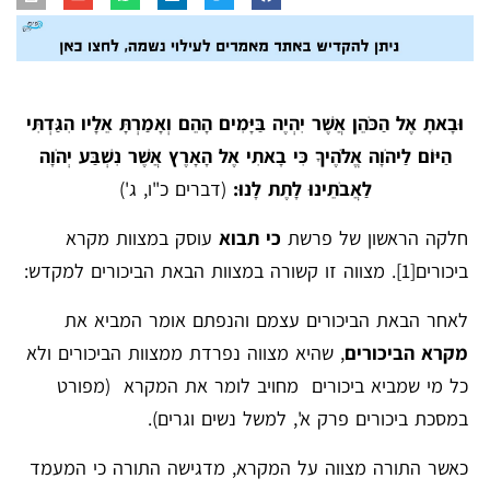
וּבָאתָ אֶל הַכֹּהֵן אֲשֶׁר יִהְיֶה בַּיָּמִים הָהֵם וְאָמַרְתָּ אֵלָיו הִגַּדְתִּי
הַיּוֹם לַיהֹוָה אֱלֹהֶיךָ כִּי בָאתִי אֶל הָאָרֶץ אֲשֶׁר נִשְׁבַּע יְהֹוָה
לַאֲבֹתֵינוּ לָתֶת לָנוּ:
(דברים כ"ו, ג')
חלקה הראשון של פרשת
כי תבוא
עוסק במצוות מקרא
ביכורים
[1]
. מצווה זו קשורה במצוות הבאת הביכורים למקדש:
לאחר הבאת הביכורים עצמם והנפתם אומר המביא את
מקרא הביכורים
, שהיא מצווה נפרדת ממצוות הביכורים ולא
כל מי שמביא ביכורים מחויב לומר את המקרא (מפורט
במסכת ביכורים פרק א', למשל נשים וגרים).
כאשר התורה מצווה על המקרא, מדגישה התורה כי המעמד