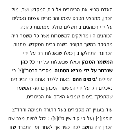
האדם מביא את הביכורים אל בית המקדש ושם, מול
הכהן, מתבצע הטקס עצמו והביכורים עצמם נאכלים
על ידי הכוהנים בירושלים כחלק ממתנות כהונה.
הכוהנים היו מחולקים למשמרות אשר כל משמר היה
מתפקד במשך תקופה בשנה בבית המקדש. מתנות
הכהונה התחלקו בין כאלו שנאכלות רק על ידי
המשמר המכהן
וכאלו שנאכלות על ידי
כל כהן
שנבחר על ידי מביא המתנה
. מסביר הרמב"ן
[3]
כי
המילים '
בימים ההם
' באות ללמד אותנו כי הביכורים
נאכלים רק על ידי המשמר המכהן כרגע- המשמר
שמתפקד בימים שמביא האדם את הביכורים.
עוד בעניין זה מסבירים בעל התורה תמימה והרד"צ
הופמן
[4]
(על פי קידושין ס"ו
[5]
) : יכול להיות מצב שבו
הכהן היה נחשב לכהן כשר אך לאחר זמן התברר שזו