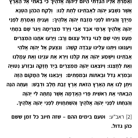
וְאָמַרְתָּ אֵלָיו הִגַּדְתִּי הַיּוֹם לַיהֹוָה אֱלֹהֶיךָ כִּי בָאתִי אֶל הָאָרֶץ
אֲשֶׁר נִשְׁבַּע יְהֹוָה לַאֲבֹתֵינוּ לָתֶת לָנוּ: וְלָקַח הַכֹּהֵן הַטֶּנֶא
מִיָּדֶךָ וְהִנִּיחוֹ לִפְנֵי מִזְבַּח יְהֹוָה אֱלֹהֶיךָ: וְעָנִיתָ וְאָמַרְתָּ לִפְנֵי
יְהֹוָה אֱלֹהֶיךָ אֲרַמִּי אֹבֵד אָבִי וַיֵּרֶד מִצְרַיְמָה וַיָּגר שָׁם בִּמְתֵי
מְעָט וַיְהִי שָׁם לְגוֹי גָּדוֹל עָצוּם וָרָב: וַיָּרֵעוּ אֹתָנוּ הַמִּצְרִים
וַיְעַנּוּנוּ וַיִּתְּנוּ עָלֵינוּ עֲבֹדָה קָשָׁה: וַנִּצְעַק אֶל יְהֹוָה אֱלֹהֵי
אֲבֹתֵינוּ וַיִּשְׁמַע יְהֹוָה אֶת קֹלֵנוּ וַיַּרְא אֶת ענְיֵנוּ וְאֶת עֲמָלֵנוּ
וְאֶת לַחֲצֵנוּ: וַיּוֹצִאֵנוּ יְהֹוָה מִמִּצְרַיִם בְּיָד חֲזָקָה וּבִזְרֹעַ נְטוּיָה
וּבְמֹרָא גָּדֹל וּבְאֹתוֹת וּבְמֹפְתִים: וַיְבִאֵנוּ אֶל הַמָּקוֹם הַזֶּה
וַיִּתֶּן לָנוּ אֶת הָאָרֶץ הַזֹּאת אֶרֶץ זָבַת חָלָב וּדְבָשׁ: וְעַתָּה הִנֵּה
הֵבֵאתִי אֶת רֵאשִׁית פְּרִי הָאֲדָמָה אֲשֶׁר נָתַתָּה לִּי יְהֹוָה
וְהִנַּחְתּוֹ לִפְנֵי יְהֹוָה אֱלֹהֶיךָ וְהִשְׁתַּחֲוִיתָ לִפְנֵי יְהֹוָה אֱלֹהֶיךָ.
[2]
ראב"ע:
וטעם בימים ההם – שזה חיוב כל זמן ששם
כהן גדול.