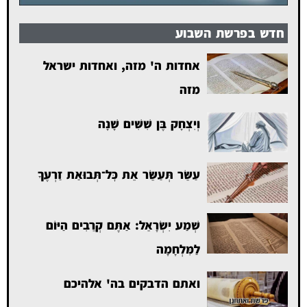
חדש בפרשת השבוע
אחדות ה' מזה, ואחדות ישראל
מזה
וְיִצְחָק בֶּן שִׁשִּׁים שָׁנָה
עַשֵּׂר תְּעַשֵּׂר אֵת כׇּל־תְּבוּאַת זַרְעֶךָ
שְׁמַע יִשְׂרָאֵל: אַתֶּם קְרֵבִים הַיּוֹם
לַמִּלְחָמָה
ואתם הדבקים בה' אלהיכם