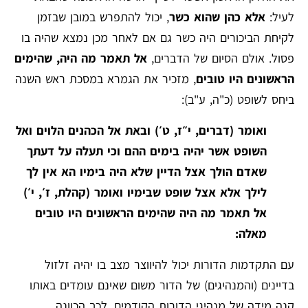
לעיל:
אלא כהן שהוא כשר
, יכול להתפרש במובן שבזמן
לקיחת הביכורים היה כשר גם אם לאחר מכן נמצא שהיה בו
פסול. אולם הסיום של הדברים,
אל תאמר מה היה, שהימים
הראשונים היו טובים
, מזכיר את הגמרא במסכת ראש השנה
ביחס לשופט (כ"ה, ע"ב):
ואומר (דברים, י״ז, ט׳) ובאת אל הכהנים הלוים ואל
השופט אשר יהיה בימים ההם וכי תעלה על דעתך
שאדם הולך אצל הדיין שלא היה בימיו הא אין לך
לילך אלא אצל שופט שבימיו ואומר (קהלת, ז׳, י׳)
אל תאמר מה היה שהימים הראשונים היו טובים
מאלה:
עם התקדמות הדורות יכול להיווצר מצב בו יהיה זלזול
בדיינים (והמנהיגים) של הדור משום שאינם עומדים באותו
קנה מידה של מנהיגי הדורות הקודמים, לכך הכוונה