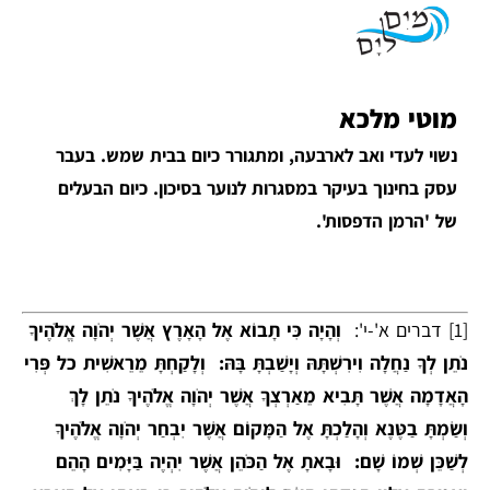
מוטי מלכא
נשוי לעדי ואב לארבעה, ומתגורר כיום בבית שמש. בעבר
עסק בחינוך בעיקר במסגרות לנוער בסיכון. כיום הבעלים
של 'הרמן הדפסות'.
[1]
דברים א'-י':
וְהָיָה כִּי תָבוֹא אֶל הָאָרֶץ אֲשֶׁר יְהֹוָה אֱלֹהֶיךָ
נֹתֵן לְךָ נַחֲלָה וִירִשְׁתָּהּ וְיָשַׁבְתָּ בָּהּ: וְלָקַחְתָּ מֵרֵאשִׁית כל פְּרִי
הָאֲדָמָה אֲשֶׁר תָּבִיא מֵאַרְצְךָ אֲשֶׁר יְהֹוָה אֱלֹהֶיךָ נֹתֵן לָךְ
וְשַׂמְתָּ בַטֶּנֶא וְהָלַכְתָּ אֶל הַמָּקוֹם אֲשֶׁר יִבְחַר יְהֹוָה אֱלֹהֶיךָ
לְשַׁכֵּן שְׁמוֹ שָׁם: וּבָאתָ אֶל הַכֹּהֵן אֲשֶׁר יִהְיֶה בַּיָּמִים הָהֵם