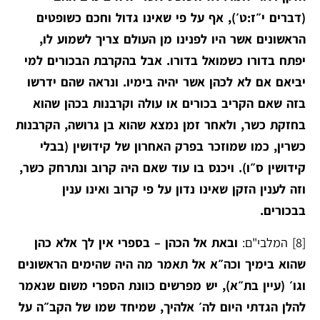
(דברים י״ז:ט׳), אף על פי שאינו גדול וחכם כשופטים
הראשונים אשר היו לפנינו מן העולם צריך לשמוע לו,
יפתח בדורו כשמואל בדורו. אבל בהקרבת הבכורים למי
יביאם אם לא לכהן אשר יהיה בימיו. ונראה שהם ידרשו
בזה שאם הקריב בכורים או עולה וקרבנות בכהן שהוא
בחזקת כשר, ולאחר זמן נמצא שהוא בן גרושה, הקרבנות
כשרין, כמו שמוזכר בפרק האחרון של קידושין (בבלי
קידושין ס״ו). ויכנס בו עוד שאם היה קרוב ונתרחק כשר,
וזה לענין הזקן שאינו נדון על פי קרוב ואינו ענין
בבכורים.
[8]
המלבי"ם:
ובאת אל הכהן – בספרי אין לך אלא כהן
שהוא בימיך וכה״א אל תאמר מה היה שהימים הראשונים
וגו׳ (עיין בת״א), יש מפרשים כוונת הספרי משום שנאמר
להלן הגדתי היום לה׳ אלהיך, שמיחד שמו של הקב״ה על