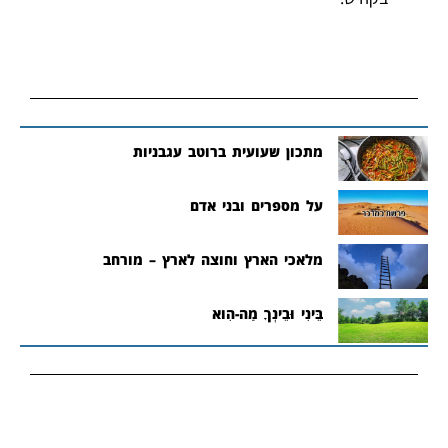
מתכון שעועית ברוטב עגבניות
על מספרים ובני אדם
מלאכי הארץ וחוצה לארץ – מורחב
בֵּינִי וּבֵינְךָ מַה-הִוא