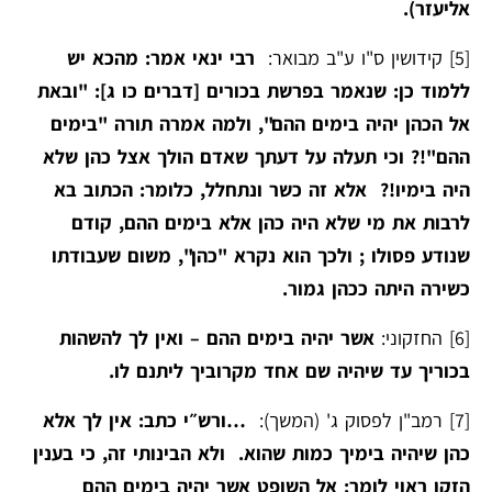
אליעזר).
[5]
קידושין ס"ו ע"ב מבואר:
רבי ינאי אמר: מהכא יש
ללמוד כן: שנאמר בפרשת בכורים [דברים כו ג]: "ובאת
אל הכהן יהיה בימים ההם", ולמה אמרה תורה "בימים
ההם"!? וכי תעלה על דעתך שאדם הולך אצל כהן שלא
היה בימיו!? אלא זה כשר ונתחלל, כלומר: הכתוב בא
לרבות את מי שלא היה כהן אלא בימים ההם, קודם
שנודע פסולו ; ולכך הוא נקרא "כהן", משום שעבודתו
כשירה היתה ככהן גמור.
[6]
החזקוני:
אשר יהיה בימים ההם – ואין לך להשהות
בכוריך עד שיהיה שם אחד מקרוביך ליתנם לו.
[7]
רמב"ן לפסוק ג' (המשך):
…ורש״י כתב: אין לך אלא
כהן שיהיה בימיך כמות שהוא. ולא הבינותי זה, כי בענין
הזקן ראוי לומר: אל השופט אשר יהיה בימים ההם