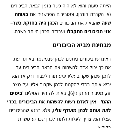
הייתה טעות והוא לא היה כשר בזמן הבאת הביכורים
(או הקרבת קורבן). ומסבירים הפרשנים אם
באותה
שעה
שהבאת את הביכורים
הכהן היה בחזקת כשר
–
אזי הביכורים התקבלו
ועבודת הכהן הייתה כשרה.
מבחינת מביא הביכורים
ראינו שהביכורים ניתנים לכהן שבמשמר באותה עת,
אם כך יכול אדם להשהות את הבאת הביכורים עד
לזמן שכהן שקרוב אליו יגיע תורו לעבוד ורק אז הוא
יביא אותם בכדי להקנות לכהן שקרוב אליו. על מצב
זה, מסביר החזקוני
[6]
, באות להזהיר המילים '
בימים
ההם'
–
אין לאדם רשות להשהות את הביכורים בכדי
לתת אותם לכהן מועדף עליו
, אלא ברגע שהביכורים
אצלו הוא צריך לעלות ולתת לכהן שכרגע משרת
בקודש.