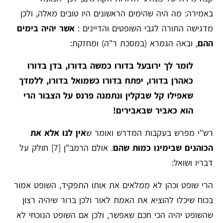
באמירה: מה היה שהימים הראשונים היו טובים מאלה, ולכן
מדגישה התורה לגבי השופטים והדיינים :
אשר יהיה בימים
ההם
, ובאה הגמרא (במסכת ר"ה) ומחזקת:
לומר לך ירובעל בדורו כמשה בדורו, בדן בדורו
כאהרן בדורו, יפתח בדורו כשמואל בדורו, ללמדך
שאפילו קל שבקלין ונתמנה פרנס על הצבור הרי
הוא כאביר שבאבירים!
רש"י מפרש בעקבות המדרש ואומר ש
אין לנו אלא את
הכוהנים שבימינו כמות שהם
. אולם הרמב"ן
[7]
חולק על
דבריו ושואל:
הרי שופט וכהן לא ממלאים את אותו התפקיד, השופט אמור
בכוח שיכלו להוציא את האמת לאור ולכן ברור שיהיה רצון
שהשופט יהיה הכי חכם שאפשר, ולכן אם השופט הנוכחי לא