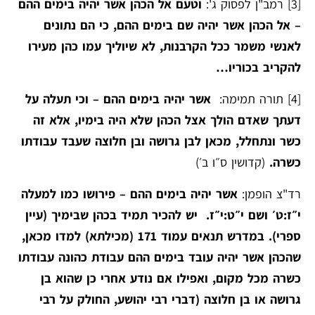
[3]
רמב"ן לפסוק ג':
וטעם אל הכהן אשר יהיה בימים ההם
– אל הכהן אשר יהיה שם בימים ההם, כי הם נתונים
לאנשי משמר ככל הקרבנות, לא שיוליך עמו כהן מעירו
להקריב בכוריו…
[4]
תורה תמימה:
אשר יהיה בימים ההם – וכי תעלה על
דעתך שאדם הולך אצל הכהן שלא היה בימיו, אלא זה
כשר ונתחלל, מכאן לבן גרושה ובן חלוצה שעבד עבודתו
כשרה.
(קדושין ס״ו ב׳)
רד"צ הופמן:
אשר יהיה בימים ההם – פירושו כמו למעלה
י״ז:ט׳ ושם י״ט:י״ז. יש להכיר תמיד בכהן שבימיך (עיין
ספרי). במדרש תנאים עמוד 171 (מכילתא) למדו מכאן,
שהכהן אשר יהיה עובד בימים ההם עבודת כהונה עבודתו
כשרה מכל מקום, ואפילו אם נודע אחרי כן שהוא בן
גרושה או בן חלוצה (דברי רבי יהושע, החולק על רבי