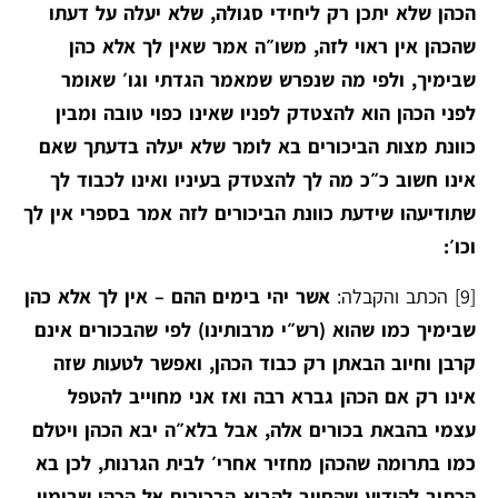
הכהן שלא יתכן רק ליחידי סגולה, שלא יעלה על דעתו
שהכהן אין ראוי לזה, משו״ה אמר שאין לך אלא כהן
שבימיך, ולפי מה שנפרש שמאמר הגדתי וגו׳ שאומר
לפני הכהן הוא להצטדק לפניו שאינו כפוי טובה ומבין
כוונת מצות הביכורים בא לומר שלא יעלה בדעתך שאם
אינו חשוב כ״כ מה לך להצטדק בעיניו ואינו לכבוד לך
שתודיעהו שידעת כוונת הביכורים לזה אמר בספרי אין לך
וכו׳:
[9]
הכתב והקבלה:
אשר יהי בימים ההם – אין לך אלא כהן
שבימיך כמו שהוא (רש״י מרבותינו) לפי שהבכורים אינם
קרבן וחיוב הבאתן רק כבוד הכהן, ואפשר לטעות שזה
אינו רק אם הכהן גברא רבה ואז אני מחוייב להטפל
עצמי בהבאת בכורים אלה, אבל בלא״ה יבא הכהן ויטלם
כמו בתרומה שהכהן מחזיר אחרי׳ לבית הגרנות, לכן בא
הכתוב להודיע שהחיוב להביא הבכורים אל הכהן שבימיו