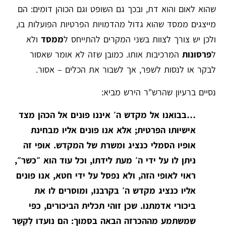
שהוא לאום והוא דת, ובכך גם השופט וגם הכוהן דומים: הם
מייצגים ממסד שהוא גדול מהדמויות הפרטיות הפועלות בו,
ולכן יש צורך לצוות בשני המקרים להתייחס ל
ממסד
ולא
ל
פרסונות
המרכיבות אותו. כמובן שזה לא אומר שאסור
לבקר או לנסות לשפר, אך לשבור את הכלים – אסור.
נסיים ברעיון שהרש"ר הירש מביא:
…בבואנו אל מקדש ה׳ איננו פונים אל הכהן מצד
אישיותו הפרטית; אלא אנו פונים אליו מבחינת
אופיו הסמלי כנציג ומשרת של המקדש. אופי זה
ניתן לו על ידי ה׳ מעת לידתו, וכל עוד הוא ״כשר״,
ראוי לאופי הזה, ולא נפסל על ידי חטא, אנו פונים
אליו כנציג מקדש ה׳ בקִרבנו, ומוסרים לו את
ביכורי אדמתנו. שכן זוהי תכלית הביכורים, כפי
שמשתמע מההכרזה הבאה בסמוך: הם נועדו לְקַשֵר