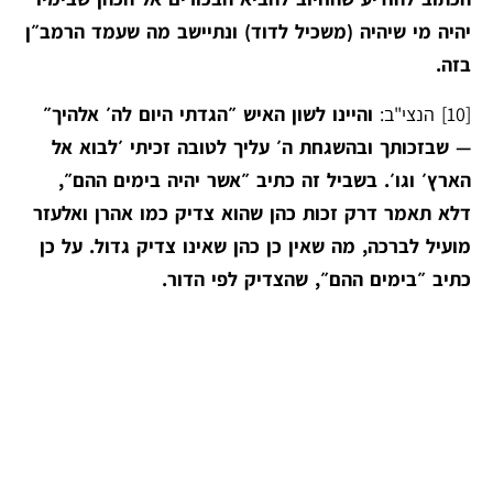
יהיה מי שיהיה (משכיל לדוד) ונתיישב מה שעמד הרמב״ן
בזה.
[10]
הנצי"ב:
והיינו לשון האיש ״הגדתי היום לה׳ אלהיך״
— שבזכותך ובהשגחת ה׳ עליך לטובה זכיתי ׳לבוא אל
הארץ׳ וגו׳. בשביל זה כתיב ״אשר יהיה בימים ההם״,
דלא תאמר דרק זכות כהן שהוא צדיק כמו אהרן ואלעזר
מועיל לברכה, מה שאין כן כהן שאינו צדיק גדול. על כן
כתיב ״בימים ההם״, שהצדיק לפי הדור.