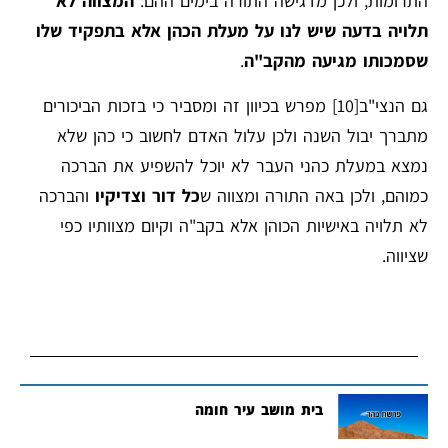
התרומות, ולכן מדגישה התורה בימים ההם:
המצווה לא
תלויה בדעה שיש לנו על מעלת הכהן אלא בתפקיד שלו
שסמכותו מגיעה מהקב"ה
.
גם הנצי"ב
[10]
מפרש בכיוון זה ומסביר כי בזכות הביכורים
מתברך יבול השנה ולכן עלול האדם לחשוב כי כהן שלא
נמצא במעלת כהני העבר לא יוכל להשפיע את הברכה
כמוהם, ולכן באה התורה ומצווה ש
כל דור וצדיקיו
והברכה
לא תלויה באישיות הכוהן אלא בקב"ה וקיום מצוותיו כפי
שציווה.
בית מושב עיר חומה