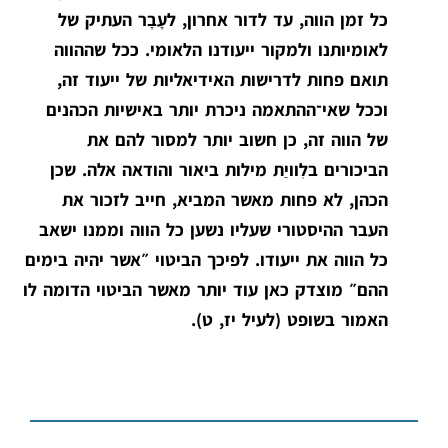
כל זמן הווה, עד לדור אחרון, לעָבָר העתיק של
לאומיותנו ולמקור ייעודנו הלאומי. ככל שההווה
תואם פחות לדרישות האידיאליות של ייעוד זה,
וככל שאי־ההתאמה ניכרת יותר באישיות הכהנים
של הווה זה, כן חשוב יותר למסור להם את
הביכורים בלִוויַת מילות ביאור והודאה אלה. שכן
הכהן, לא פחות מאשר המביא, חייב לזכור את
העבר ההיסטורי שעליו נשען כל הווה וממנו ישאב
כל הווה את ייעודו. לפיכך הביטוי ״אשר יהיה בימים
ההם״ מוצדק כאן עוד יותר מאשר הביטוי הדומה לו
האמור בשופט (לעיל יז, ט).