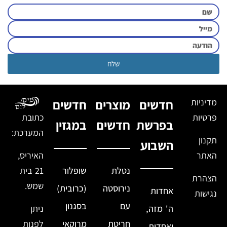
שלח
מדיניות
חדשים
מוצרים
חדשים
פרטיות
כתובת
בפרשת
חדשים
במגזין
המערכת:
תקנון
השבוע
האתר
האיריס,
נטלת
שופלור
21 בית
הצהרת
שמש.
נירוסטה
(כרובית)
אחדות
נגישות
עם
בסגנון
ה' מזה,
ניתן
חריטת
מרוקאי
לפנות
ואחדות