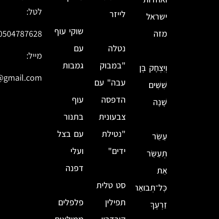
לטל:
לייזר
ישראל
שוקי עוף
מזה
0504787628
נטלה
עם
מייל:
"במבוק
גמבות
וְיִצְחָק בֶּן
@gmail.com
עבה" עם
שִׁשִּׁים
הדפסה
עוף
שָׁנָה
צבעונית
בתנור
"נטילת
עם בצל
עַשֵּׂר
ידים"
ועלי
תְּעַשֵּׂר
דפנה
אֵת
סט טלית
כׇּל־תְּבוּאַת
תפילין
פלפלים
זַרְעֶךָ