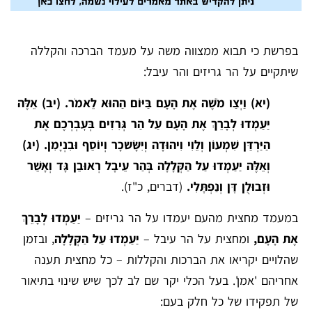
בפרשת כי תבוא ממצווה משה על מעמד הברכה והקללה
שיתקיים על הר גריזים והר עיבל:
(יא) וַיְצַו מֹשֶׁה אֶת הָעָם בַּיּוֹם הַהוּא לֵאמֹר. (יב) אֵלֶּה
יַעַמְדוּ לְבָרֵךְ אֶת הָעָם עַל הַר גְּרִזִים בְּע
בְרְכֶם אֶת
הַיַּרְדֵּן שִׁמְעוֹן וְלֵוִי וִיהוּדָה וְיִשָּׂשכָר וְיוֹסֵף וּבִנְיָמִן. (יג)
וְאֵלֶּה יַעַמְדוּ עַל הַקְּלָלָה בְּהַר עֵיבָל רְאוּבֵן גָּד וְאָשֵׁר
וּזְבוּלֻן דָּן וְנַפְתָּלִי.
(דברים, כ"ז).
במעמד מחצית מהעם יעמדו על הר גריזים –
יַעַמְדוּ לְבָרֵךְ
אֶת הָעָם,
ומחצית על הר עיבל –
יַעַמְדוּ עַל הַקְּלָלָה
, ובזמן
שהלויים יקריאו את הברכות והקללות – כל מחצית תענה
אחריהם 'אמן'. בעל הכלי יקר שם לב לכך שיש שינוי בתיאור
של תפקידו של כל חלק בעם: