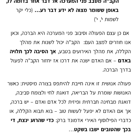
הקב"ה מסבב פני המערכה אל דבר אחר בדומה לו,
באופן ששומר מצוה לא ידע דבר רע…
(כלי יקר
לשמות י', י')
אם כן עצם הפעולה וסיבוב פני המערכה היא הברכה, וכאן
אנו חוזרים למצב העם: הקב"ה יכול לשנות את מהלך
הקללה, את מהלך האירועים בטבע,
אך הסיבה לכך תלויה
באדם
– אם האדם ישנה את דרכו אז יחזור הקב"ה לפעול
בדרך הברכה.
פעולה אנושית זו אינה חייבת להיתפס בצורה מיסטית: כאשר
האנושות שומרת על הבריאה, דואגת לחי ולצומח סביבה,
דואגת מבחינה חברתית ופיזית לכל אדם ואדם – יש ברכה,
אך אם האדם לא יפעל לעשות טוב – בוא תבוא הקללה, או
כדברי הפילוסוף האירי אדמונד ברק:
כדי שהרוע ינצח, די
בכך שהטובים ישבו בשקט
…