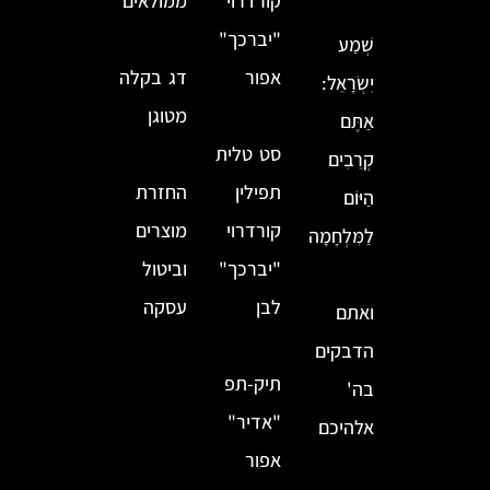
קורדרוי
ממולאים
"יברכך"
שְׁמַע
אפור
דג בקלה
יִשְׂרָאֵל:
מטוגן
אַתֶּם
סט טלית
קְרֵבִים
תפילין
החזרת
הַיּוֹם
קורדרוי
מוצרים
לַמִּלְחָמָה
"יברכך"
וביטול
לבן
עסקה
ואתם
הדבקים
תיק-תפ
בה'
"אדיר"
אלהיכם
אפור