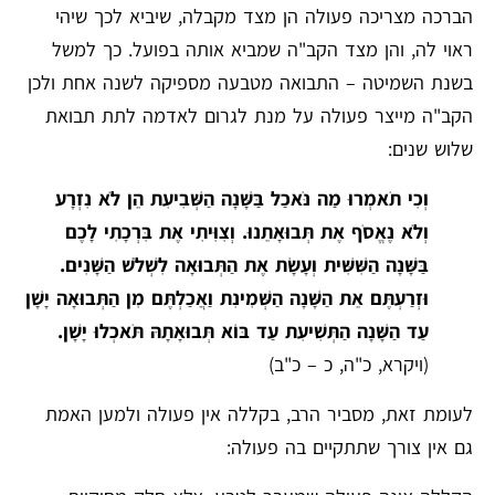
הברכה מצריכה פעולה הן מצד מקבלה, שיביא לכך שיהי
ראוי לה, והן מצד הקב"ה שמביא אותה בפועל. כך למשל
בשנת השמיטה – התבואה מטבעה מספיקה לשנה אחת ולכן
הקב"ה מייצר פעולה על מנת לגרום לאדמה לתת תבואת
שלוש שנים:
וְכִי תֹאמְרוּ מַה נֹּאכַל בַּשָּׁנָה הַשְּׁבִיעִת הֵן לֹא נִזְרָע
וְלֹא נֶאֱסֹף אֶת תְּבוּאָתֵנוּ. וְצִוִּיתִי אֶת בִּרְכָתִי לָכֶם
בַּשָּׁנָה הַשִּׁשִּׁית וְעָשָׂת אֶת הַתְּבוּאָה לִשְׁלֹשׁ הַשָּׁנִים.
וּזְרַעְתֶּם אֵת הַשָּׁנָה הַשְּׁמִינִת וַאֲכַלְתֶּם מִן הַתְּבוּאָה יָשָׁן
עַד הַשָּׁנָה הַתְּשִׁיעִת עַד בּוֹא תְּבוּאָתָהּ תֹּאכְלוּ יָשָׁן.
(ויקרא, כ"ה, כ – כ"ב)
לעומת זאת, מסביר הרב, בקללה אין פעולה ולמען האמת
גם אין צורך שתתקיים בה פעולה: