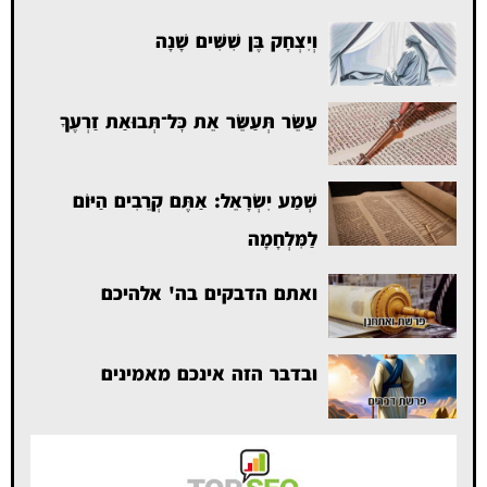
וְיִצְחָק בֶּן שִׁשִּׁים שָׁנָה
עַשֵּׂר תְּעַשֵּׂר אֵת כׇּל־תְּבוּאַת זַרְעֶךָ
שְׁמַע יִשְׂרָאֵל: אַתֶּם קְרֵבִים הַיּוֹם
לַמִּלְחָמָה
ואתם הדבקים בה' אלהיכם
ובדבר הזה אינכם מאמינים