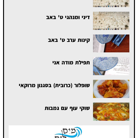
דיני ומנהגי ט' באב
קינות ערב ט' באב
תפילת מודה אני
שופלור (כרובית) בסגנון מרוקאי
שוקי עוף עם גמבות