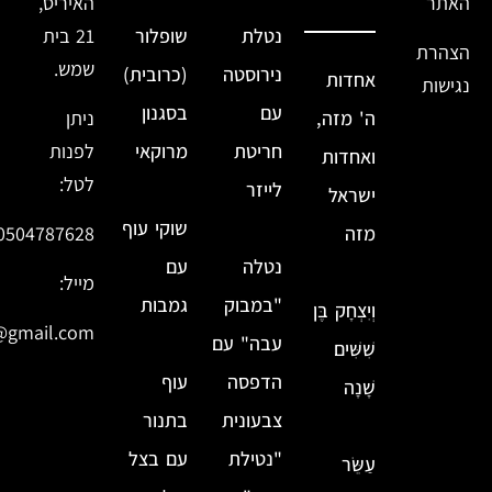
האתר
האיריס,
נטלת
שופלור
21 בית
הצהרת
שמש.
נירוסטה
(כרובית)
אחדות
נגישות
עם
בסגנון
ה' מזה,
ניתן
חריטת
מרוקאי
לפנות
ואחדות
לטל:
לייזר
ישראל
שוקי עוף
מזה
0504787628
נטלה
עם
מייל:
"במבוק
גמבות
וְיִצְחָק בֶּן
@gmail.com
עבה" עם
שִׁשִּׁים
הדפסה
עוף
שָׁנָה
צבעונית
בתנור
"נטילת
עם בצל
עַשֵּׂר