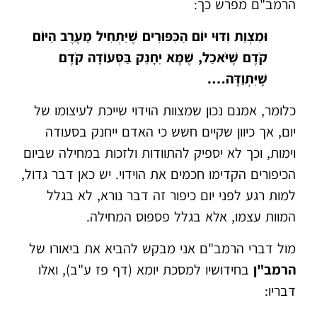
הרמב"ם מפרש כך:
וּמִצְוַת וִדּוּי יוֹם הַכִּפּוּרִים שֶׁיַּתְחִיל מֵעֶרֶב הַיּוֹם
קֹדֶם שֶׁיֹּאכַל, שֶׁמֶּא יֵחָנֵק בַּסְּעוֹדָה קֹדֶם
שֶׁיִּתְוַדֶּה….
כלומר, אמנם נכון שמצוות הוידוי שייכת לעיצומו של
יום, אך כיוון שקיים חשש כי האדם ייחנק בסעודה
וימות, וכך לא יספיק להתוודות ולזכות במחילה שביום
הכיפורים הקדימו חכמים את הוידוי. יש כאן דבר גדול,
למות רגע לפני יום כיפור זה דבר נורא, לא בגלל
המוות עצמו, אלא בגלל פספוס המחילה.
מול דברי הרמב"ם אני מבקש להביא את ביאורו של
הרמב"ן
בחידושיו למסכת יומא (דף פז ע"ב), ואלו
דבריו: