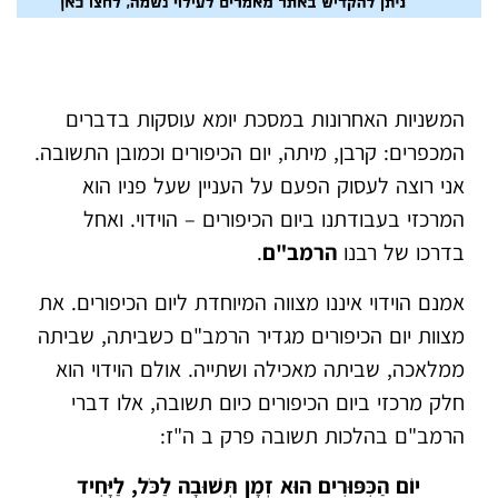
המשניות האחרונות במסכת יומא עוסקות בדברים
המכפרים: קרבן, מיתה, יום הכיפורים וכמובן התשובה.
אני רוצה לעסוק הפעם על העניין שעל פניו הוא
המרכזי בעבודתנו ביום הכיפורים – הוידוי. ואחל
בדרכו של רבנו
הרמב"ם
.
אמנם הוידוי איננו מצווה המיוחדת ליום הכיפורים. את
מצוות יום הכיפורים מגדיר הרמב"ם כשביתה, שביתה
ממלאכה, שביתה מאכילה ושתייה. אולם הוידוי הוא
חלק מרכזי ביום הכיפורים כיום תשובה, אלו דברי
הרמב"ם בהלכות תשובה פרק ב ה"ז:
יוֹם הַכִּפּוּרִים הוּא זְמָן תְּשׁוּבָה לַכֹּל, לַיָּחִיד