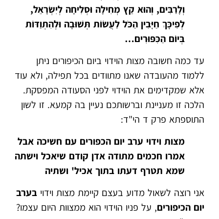
וְלָרַבִּים, וְהוּא קֵץ מְחִילָה וּסְלִיחָה לְיִשְׂרָאֵל,
לְפִיכָּךְ חַיָּבִין הַכֹּל לַעֲשׂוֹת תְּשׁוּבָה וּלְהִתְוַדּוֹת
בְּיוֹם הַכִּפּוּרִים…
עד כמה חשובה מצות הוידוי ביום הכיפורים ניתן
ללמוד מהעובדה שאנו מתוודים בכל תפילה, ולא עוד
אלא שמקדימים את הוידוי לפני הסעודה המפסקת.
הלכה זו מעניינת וברשותכם נעיין בה קמעא. זו לשון
התוספתא פרק ד הי"ד:
מצות וידוי ערב יום הכפורים עם חשיכה אבל
אמרו חכמים מתודה אדן קודם שיאכל וישתה
שמא תטרף דעתו בתוך אכיל' ושתיה
אני רוצה לשאול מדוע בעצם קיימת מצות וידוי
בערב
יום הכיפורים
, על פניו הוידוי הוא ממצוות היום עצמו?