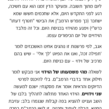
ליום מתוך תשובה. ומעיקר הדין זמנו הוא עם חשיכה,
רגע לפני התקדש היום, אלא שחכמים חששו שמא
ישתכר (כך מפרש הרמב"ן את הביטוי "תטרף דעתו"
כרש"י) וימנע מהוידוי בכניסת היום. וכל זה מלבד
הוידויים של יום הכיפורים עצמו.
אגב, לפי פרשנות זו נוהגים אחינו האשכנזים לומר
'תפילה זכה', ואנו את הפיוט 'לך אלי' – שיש בהם
מרכיב של וידוי – עם כניסת היום.
לשאלה
מהי משמעותו של הוידוי
אני מבקש לומר
חילוק אחד בדברי הרמב"ם. בלי להיכנס לפרטי
הדיוקים והראיות אומר את מסקנתי: ישנם למעשה
שני וידויים
. הוידוי האחד מתלווה לתהליך בלבו של
השב ועניינו להוציא בפה קבלות שנגמרו בלב: עזיבת
החטא, קבלה לעתיד וחרטה. זו לשון הרמב"ם בפרק