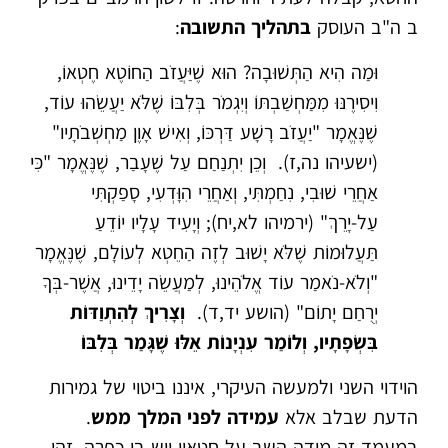
ב ה"ב העוסק
בתהליך התשובה
:
וּמַה הִיא הַתְּשׁוּבָה? הוּא שֶׁיַּעֲזֹב הַחוֹטֶא חֶטְאוֹ,
וִיסִירֶנּוּ מִמַּחְשַׁבְתּוֹ וְיִגְמֹר בְּלִבּוֹ שֶׁלֹּא יַעֲשֵׂהוּ עוֹד,
שֶׁנֶּאֱמָר "יַעֲזֹב רָשָׁע דַּרְכּוֹ, וְאִישׁ אָוֶן מַחְשְׁבֹתָיו"
(ישעיהו נה,ז). וְכֵן יִתְנַחַם עַל שֶׁעָבַר, שֶׁנֶּאֱמָר "כִּי
אַחֲרֵי שׁוּבִי, נִחַמְתִּי, וְאַחֲרֵי הִוָּדְעִי, סָפַקְתִּי
עַל-יָרֵךְ" (ירמיהו לא,יח); וְיָעִיד עָלָיו יוֹדֵעַ
תַּעֲלוּמוֹת שֶׁלֹּא יָשׁוּב לְזֶה הַחֵטְא לְעוֹלָם, שֶׁנֶּאֱמָר
"וְלֹא-נֹאמַר עוֹד אֱלֹהֵינוּ, לְמַעֲשֵׂה יָדֵינוּ, אֲשֶׁר-בְּךָ
יְרֻחַם יָתוֹם" (הושע יד,ד).
וְצָרִיךְ לְהִתְוַדּוֹת
בִּשְׂפָתָיו, וְלוֹמַר עִנְיָנוֹת אֵלּוּ שֶׁגָּמַר בְּלִבּוֹ
הוידוי השני ולמעשה העיקרי, איננו ביטוי של גמירות
הדעת שבלב אלא
עמידה לפני המלך ממש
.
במעמד זה מודה השב על חטאיו ויש בו כפרה. זהו