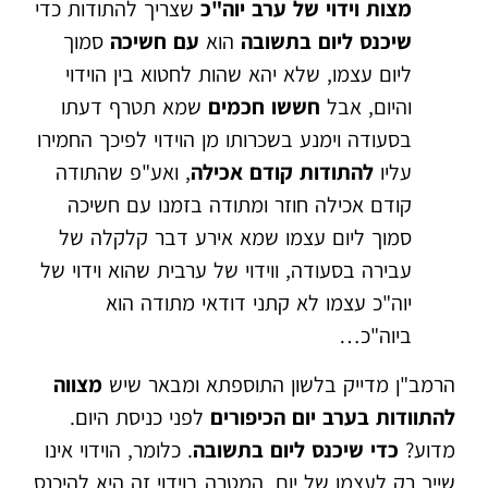
מצות וידוי של ערב יוה"כ
שצריך להתודות כדי
שיכנס ליום בתשובה
הוא
עם חשיכה
סמוך
ליום עצמו, שלא יהא שהות לחטוא בין הוידוי
והיום, אבל
חששו חכמים
שמא תטרף דעתו
בסעודה וימנע בשכרותו מן הוידוי לפיכך החמירו
עליו
להתודות קודם אכילה
, ואע"פ שהתודה
קודם אכילה חוזר ומתודה בזמנו עם חשיכה
סמוך ליום עצמו שמא אירע דבר קלקלה של
עבירה בסעודה, ווידוי של ערבית שהוא וידוי של
יוה"כ עצמו לא קתני דודאי מתודה הוא
ביוה"כ…
הרמב"ן מדייק בלשון התוספתא ומבאר שיש
מצווה
להתוודות בערב יום הכיפורים
לפני כניסת היום.
מדוע?
כדי שיכנס ליום בתשובה
. כלומר, הוידוי אינו
שייך רק לעצמו של יום, המטרה בוידוי זה היא להיכנס