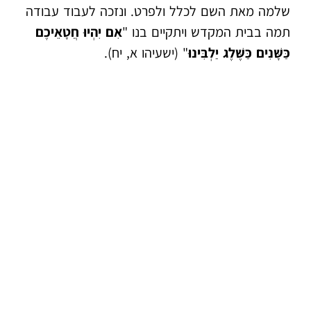
שלמה מאת השם לכלל ולפרט. ונזכה לעבוד עבודה
תמה בבית המקדש ויתקיים בנו "
אִם יִהְיוּ חֲטָאֵיכֶם
כַּשָּׁנִים כַּשֶּׁלֶג יַלְבִּינוּ
" (ישעיהו א, יח).