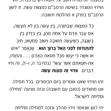
הוידוי המוגדר בשיטת הרמב"ם כמצוות עשה. זו לשון
הרמב"ם בפרק א מהלכות תשובה:
כָּל הַמִּצְווֹת שֶׁבַּתּוֹרָה, בֵּין עֲשֵׂה בֵּין לֹא תַעֲשֶׂה,
אִם עָבַר אָדָם עַל אַחַת מֵהֶן, בֵּין בְּזָדוֹן בֵּין
בִּשְׁגָגָה, כְּשֶׁיַּעֲשֶׂה תְּשׁוּבָה וְיָשׁוּב מֵחֶטְאוֹ, חַיָּב
לְהִתְוַדּוֹת לִפְנֵי הָאֵל בָּרוּךְ הוּא
: שֶׁנֶּאֱמָר "אִישׁ
אוֹ-אִשָּׁה כִּי יַעֲשׂוּ מִכָּל חַטֹּאת הָאָדָם . . . וְהִתְוַדּוּ,
אֶת-חַטָּאתָם אֲשֶׁר עָשׂוּ" (במדבר ה, ו–ז), זֶה וִדּוּי
דְּבָרִים.
וּוִדּוּי זֶה מִצְוַת עֲשֵׂה
זהו הוידוי שאנו אומרים ביום הכיפורים. בכל תפילה
אנו מתוודים (כמובן עם תשובה) ובזה מגיעה 'מחילה
וסליחה לישראל'.
יהי רצון שנאמר וידוי מהלב ונזכה למחילה וסליחה