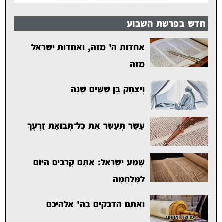
חדש בפרשת השבוע
אחדות ה' מזה, ואחדות ישראל
מזה
וְיִצְחָק בֶּן שִׁשִּׁים שָׁנָה
עַשֵּׂר תְּעַשֵּׂר אֵת כׇּל־תְּבוּאַת זַרְעֶךָ
שְׁמַע יִשְׂרָאֵל: אַתֶּם קְרֵבִים הַיּוֹם
לַמִּלְחָמָה
ואתם הדבקים בה' אלהיכם