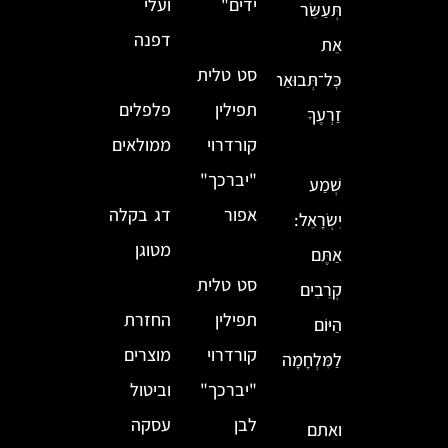
ידים"
ועלי
תְּעַשֵּׂר
דפנה
אֵת
סט טלית
כׇּל־תְּבוּאַת
תפילין
פלפלים
זַרְעֶךָ
קורדרוי
ממולאים
"יברכך"
שְׁמַע
אפור
דג בקלה
יִשְׂרָאֵל:
מטוגן
אַתֶּם
סט טלית
קְרֵבִים
תפילין
החזרת
הַיּוֹם
קורדרוי
מוצרים
לַמִּלְחָמָה
"יברכך"
וביטול
לבן
עסקה
ואתם